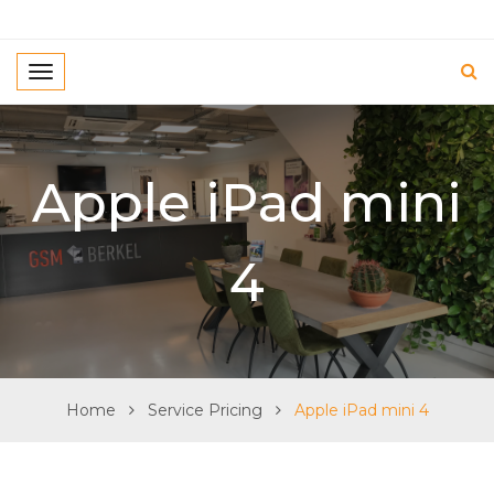
T
o
g
g
Apple iPad mini
l
e
n
4
a
v
i
g
a
t
Home
Service Pricing
Apple iPad mini 4
i
o
n