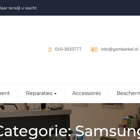
aar terwijl u wacht
010-3033777
info@gsmberkel.nl
ent
Reparaties
Accessoires
Bescher
Categorie:
Samsun