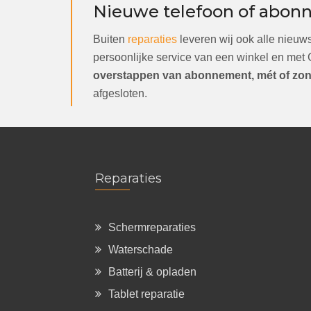
Nieuwe telefoon of abon
Buiten
reparaties
leveren wij ook alle nieuw
persoonlijke service van een winkel en met
overstappen van abonnement, mét of zond
afgesloten.
Reparaties
Schermreparaties
Waterschade
Batterij & opladen
Tablet reparatie