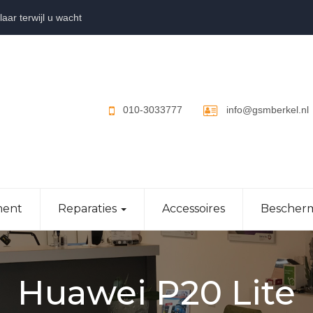
aar terwijl u wacht
010-3033777
info@gsmberkel.nl
ent
Reparaties
Accessoires
Bescher
Huawei P20 Lite