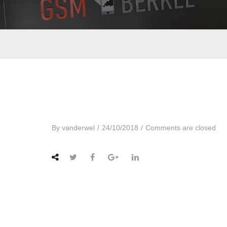
By
vanderwel
/
24/10/2018
/
Comments are closed